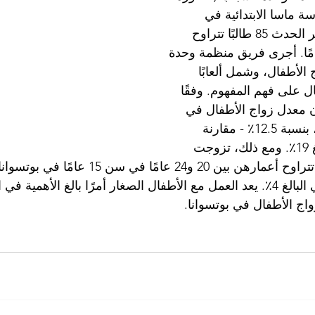
ة ماسا الابتدائية في 
العاصمة جاباروني. حضر الحدث 85 طالبًا تتراوح 
هم بين 10 و12 عامًا. أجرى فريق منظمة وحدة 
الأطفال، وشمل ألعابًا 
ل على فهم المفهوم. وفقًا 
ن معدل زواج الأطفال في 
بوتسوانا منخفض نسبيًا، بنسبة 12.5٪ - مقارنة 
بالمتوسط ​​العالمي البالغ 19٪. ومع ذلك، تزوجت 
واحدة من كل 10 نساء تتراوح أعمارهن بين 20 و24 عام
ضعف المتوسط ​​العالمي البالغ 4٪. يعد العمل مع الأطفال الصغار أمرًا بالغ الأهمي
ج الأطفال في بوتسوانا.