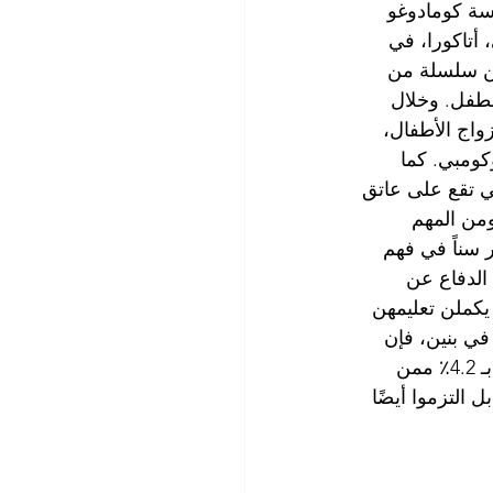
ً في مدرسة كومادوغو 
، أتاكورا، في 
ن سلسلة من 
للطفل. وخلال 
اج الأطفال، 
كومبي. كما 
ي تقع على عاتق 
من المهم 
 سناً في فهم 
الدفاع عن 
يكملن تعليمهن 
في بنين، فإن 
28.9٪ من النساء اللاتي أكملن التعليم الابتدائي فقط تزوجن قبل سن 18 عامًا، مقارنة بـ 4.2٪ ممن 
 التزموا أيضًا 