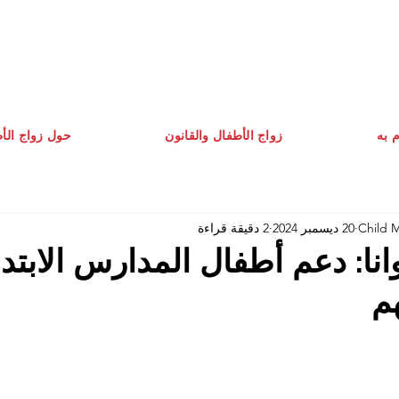
م به
زواج الأطفال والقانون
حول زواج الأ
Child 
20 ديسمبر 2024
2 دقيقة قراءة
نا: دعم أطفال المدارس الابتدا
م