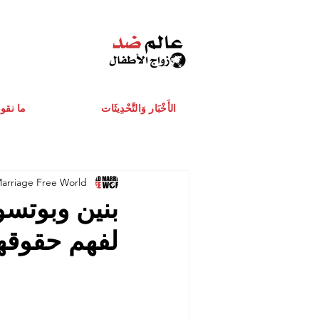
الأَخْبَار وَالتَّحْدِيثَات
ما نقو
Marriage Free World
بنين وبوتسوا
لفهم حقوقه