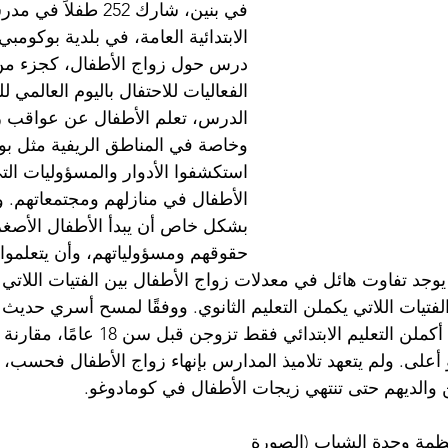
في بنين، شارك 252 طفلا
الابتدائية العامة، في بلدية بوكومبي
درس حول زواج الأطفال، كجزء م
الفعاليات للاحتفال باليوم العالمي 
الدرس، تعلم الأطفال عن عواقب زو
وخاصة في المناطق الريفية مثل بو
استكشفوا الأدوار والمسؤوليات الت
الأطفال في منازلهم ومجتمعاتهم. و
بشكل خاص أن يبدأ الأطفال الأصغر
حقوقهم ومسؤولياتهم، وأن يتعلموا 
وجد تفاوت هائل في معدلات زواج الأطفال بين الفتيات اللاتي 
الفتيات اللاتي يكملن التعليم الثانوي. ووفقًا لمسح أسري حديث 
و أعلى. ولم يتعهد تلاميذ المدارس بإنهاء زواج الأطفال فحسب، بل
والديهم حتى تنتهي زيجات الأطفال في كومادوغو.
ظمة وحدة الشباب (الصورة 