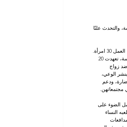
، والتحدث علنًا 
شاركت في ورشة العمل 30 امرأة. 
وبحلول نهاية الجلسة، تعهدت 20 
د زواج 
بنشر الوعي، 
ضارة، ودعم 
 مجتمعاتهن.
 الضوء على 
عبه النساء 
دافعات 