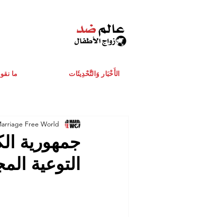
الأَخْبَار وَالتَّحْدِيثَات
ما نقو
Marriage Free World
جمهورية الك
التوعية المج