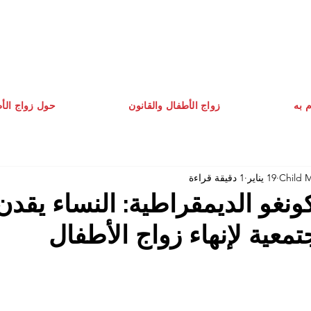
م به
زواج الأطفال والقانون
حول زواج الأ
Child 
19 يناير
1 دقيقة قراءة
ونغو الديمقراطية: النساء يقد
تمعية لإنهاء زواج الأطفال