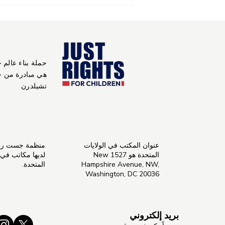
100 يوم من العمل: المجتمعات
والمدارس والقادة الدينيون
يتحدون ضد زواج الأطفال
حملة بناء عالم 
هي مبادرة من 
تشيلدرن
عنوان المكتب في الولايات
منظمة جست راي
المتحدة هو 1527 New
لديها مكاتب في ال
Hampshire Avenue, NW,
المتحدة.
Washington, DC 20036
بريد إلكتروني