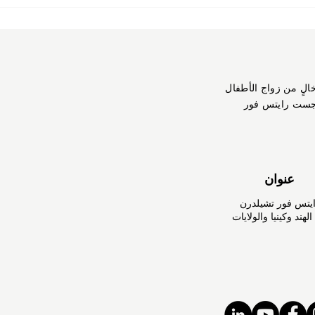
الدورة السبعون للجنة وضع
مالي:
المرأة: تعزيز النظم القانونية
يحشدان
لضمان إنهاء زواج الأطفال
خالٍ من زواج الأطفال
جست رايتس فور
عنوان
تس فور تشيلدرن
هند وكينيا والولايات