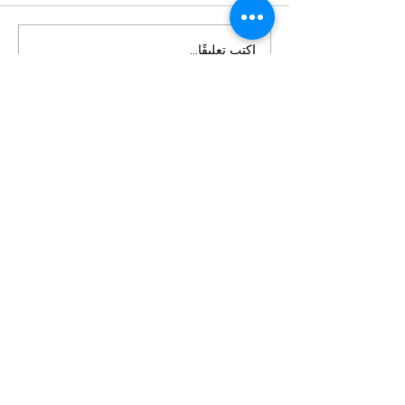
اكتب تعليقًا...
الدورة السبعون للجنة وضع
المرأة: تعزيز النظم القانونية
لضمان إنهاء زواج الأطفال
معلومات عنا
سياسة الخصوصية
الشروط والأحكام