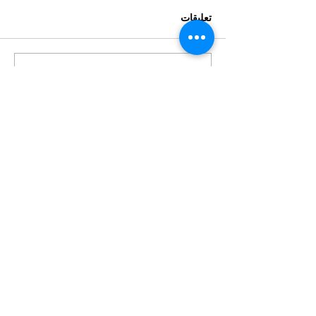
تعليقات
اكتب تعليقًا...
الدورة السبعون للجنة وضع
المرأة: تعزيز النظم القانونية
لضمان إنهاء زواج الأطفال
معلومات عنا
سياسة الخصوصية
الشروط والأحكام