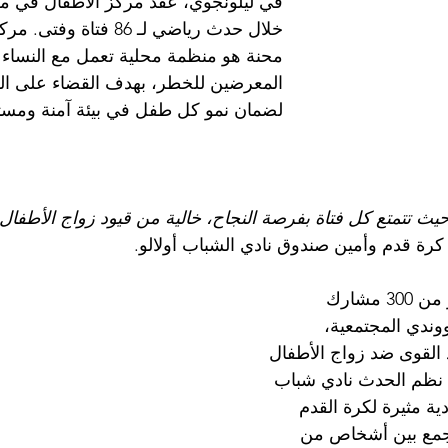
في ليلونجوي، عقد مركز الأطفال في مح
خلال حدث رياضي لـ 86 فتاة
محنة هو منظمة محلية تعمل مع النساء 
المعرضين للخطر، بهدف القضاء على ال
لضمان نمو كل طفل في بيئة آمنة ومست
 حيث تتمتع كل فتاة بفرصة النجاح، خالية من قيود زواج الأطفال.
رة قدم وأمين صندوق نادي الشباب أولالو.
في ليووندي، تجمع أكثر من 300 مشارك 
دي المجتمعية، 
 القوى ضد زواج الأطفال 
د نظم الحدث نادي شباب 
ية مثيرة لكرة القدم 
وجمع بين أشخاص من 