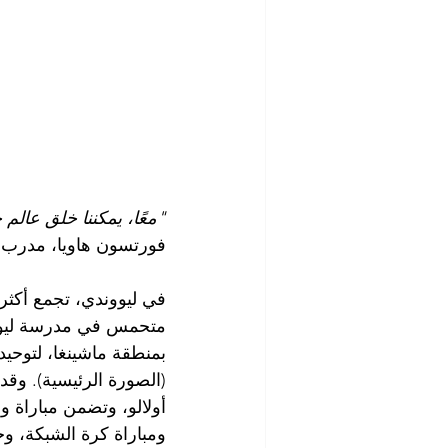
"معًا، يمكننا خلق عالم
فورتسون هاويا، مدرب ك
متحمس في مدرسة ليوون
بمنطقة ماشينغا، لتوحيد
(الصورة الرئيسية). وق
أولالو، وتضمن مباراة ود
ومباراة كرة الشبكة، 