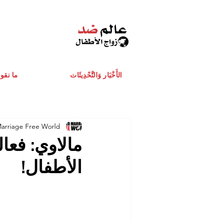
الأَخْبَار وَالتَّحْدِيثَات
ما نقو
Marriage Free World
مالاوي: فعا
الأطفال!