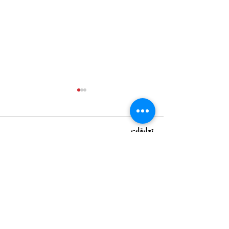
تعليقات
اكتب تعليقًا...
الدورة السبعون للجنة وضع
المرأة: تعزيز النظم القانونية
لضمان إنهاء زواج الأطفال