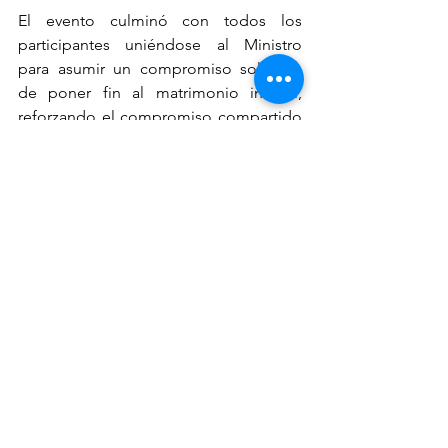
El evento culminó con todos los 
participantes uniéndose al Ministro 
para asumir un compromiso solemne 
de poner fin al matrimonio infantil, 
reforzando el compromiso compartido 
del gobierno, la sociedad civil y las 
comunidades para salvaguardar los 
derechos y el futuro de los niños de la 
India.