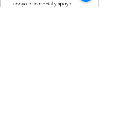
apoyo psicosocial y apoyo 
académico de nivelación para 
facilitar su reincorporación a la 
escuela.
Ver todo
Entradas recientes