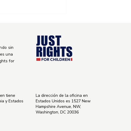
ndo sin
 es una
ights for
: Comunidad y escuelas
lizan esfuerzos en
bankoro
ren tiene
La dirección de la oficina en
nia y Estados
Estados Unidos es 1527 New
Hampshire Avenue, NW,
Washington, DC 20036