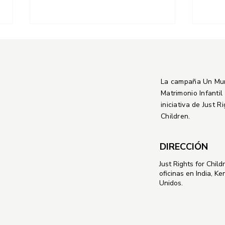
La campaña Un Mu
Matrimonio Infantil
iniciativa de Just R
Children.
Septuagésimo período de
Malí
sesiones de la Comisión
movi
DIRECCIÓN
sobre la Condición Jurídica y
Kala
Social de la Mujer:
Just Rights for Child
Fortalecer los sistemas
oficinas en India, Ke
jurídicos para garantizar el
Unidos.
fin del matrimonio infantil.