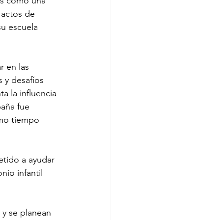
ñas como una 
 actos de 
u escuela 
 en las 
 y desafíos 
a la influencia 
paña fue 
smo tiempo 
tido a ayudar 
io infantil 
, y se planean 