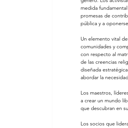
género. Los activist
medida fundamental p
promesas de contrib
pública y a oponerse 
Un elemento vital de
comunidades y compr
con respecto al matri
de las creencias reli
diseñada estratégic
abordar la necesidad
Los maestros, lídere
a crear un mundo lib
que descubran en sus
Los socios que lidera