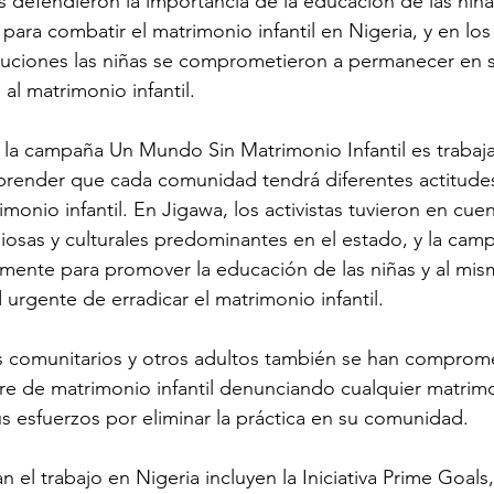
as defendieron la importancia de la educación de las ni
ara combatir el matrimonio infantil en Nigeria, y en los
uciones las niñas se comprometieron a permanecer en s
al matrimonio infantil.
 la campaña Un Mundo Sin Matrimonio Infantil es trabajar
ender que cada comunidad tendrá diferentes actitudes
monio infantil. En Jigawa, los activistas tuvieron en cuent
giosas y culturales predominantes en el estado, y la cam
amente para promover la educación de las niñas y al mi
 urgente de erradicar el matrimonio infantil.
s comunitarios y otros adultos también se han comprome
re de matrimonio infantil denunciando cualquier matrimon
 esfuerzos por eliminar la práctica en su comunidad.
n el trabajo en Nigeria incluyen la Iniciativa Prime Goals