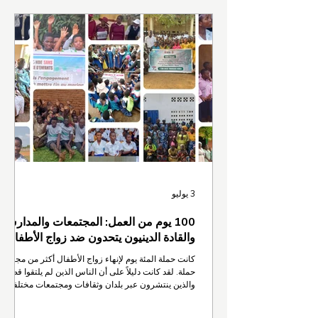
3 يوليو
100 يوم من العمل: المجتمعات والمدارس
والقادة الدينيون يتحدون ضد زواج الأطفال
كانت حملة المئة يوم لإنهاء زواج الأطفال أكثر من مجرد
حملة. لقد كانت دليلاً على أن الناس الذين لم يلتقوا قط،
والذين ينتشرون عبر بلدان وثقافات ومجتمعات مختلفة،
يمكنهم أن يتحدوا من أجل هدف واحد ملح: عالم خالٍ من
زواج الأطفال. بدأت الحملة في نوفمبر 2025 واختُتمت