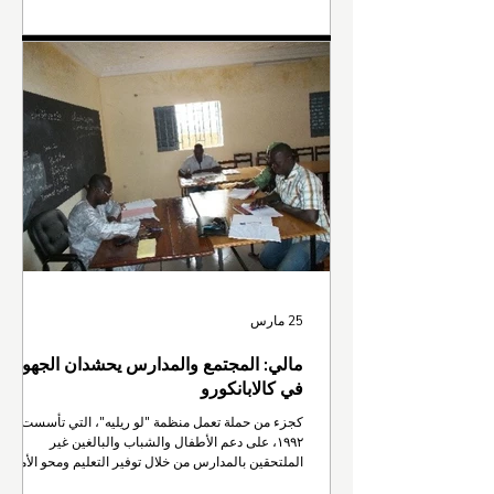
القوانين من أجل إنهاء زواج الأطفال خلال جيل واحد.
وجرت هذه المناقشات خلال الفعالية الخاصة بعنوان
«تعزيز الأنظمة القانونية لإنهاء زواج الأطفال»، التي عُقدت
على هامش #CSW70، بالشراكة مع مكتب السيدة الأولى
لجمهورية سيراليون والب
25 مارس
مالي: المجتمع والمدارس يحشدان الجهود
في كالابانكورو
كجزء من حملة تعمل منظمة "لو ريليه"، التي تأسست عام
١٩٩٢، على دعم الأطفال والشباب والبالغين غير
الملتحقين بالمدارس من خلال توفير التعليم ومحو الأمية
والتدريب المهني. كما تركز المنظمة على دعم الفتيات