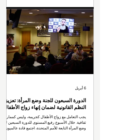
في 8 مارس 2026، بالتزامن مع اليوم العالمي للمرأة.
ومع زواج مليون طفل شهرياً، مثّلت هذه الأيام المئة دعوةً
للعمل، مُظهرةً كيف يمكن للقانون والسياسة والعمل
الفردي، بتضافر جهودها، أن تُحقق العدالة للأطفال. حركة
امتدت عبر ما
6 أبريل
الدورة السبعون للجنة وضع المرأة: تعزيز
النظم القانونية لضمان إنهاء زواج الأطفال
يجب التعامل مع زواج الأطفال كجريمة، وليس كممارسة
ثقافية. خلال الأسبوع رفيع المستوى للدورة السبعين للجنة
وضع المرأة التابعة للأمم المتحدة، اجتمع قادة عالميون
ووزراء ومسؤولو الأمم المتحدة ودبلوماسيون وممثلون
عن المجتمع المدني وناجيات للدعوة إلى تعزيز تطبيق