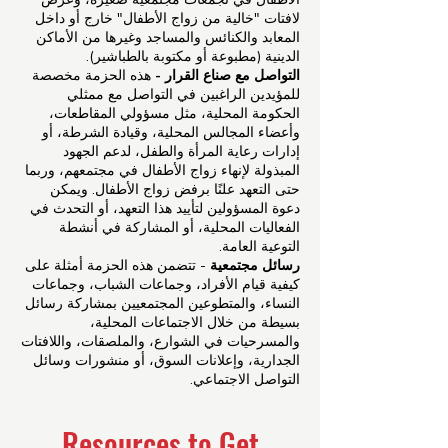
لافتات "خالية من زواج الأطفال" خارج أو داخل
المعابد والكنائس والمساجد وغيرها من الأماكن
الدينية (مطبوعة أو مكتوبة بالطباشير).
التواصل مع صناع القرار -
هذه الحزمة مخصصة
للمؤيدين الراغبين في التواصل مع ممثلي
الحكومة المحلية، مثل مسؤولي المقاطعات،
وأعضاء المجالس المحلية، وقيادة الشرطة، أو
إدارات رعاية المرأة والطفل، لدعم الجهود
المبذولة لإنهاء زواج الأطفال في مجتمعهم، وربما
حتى التعهد علنًا برفض زواج الأطفال. ويمكن
دعوة المسؤولين لتأييد هذا التعهد، أو التحدث في
الفعاليات المحلية، أو المشاركة في أنشطة
التوعية العامة.
رسائل مجتمعية
- تتضمن هذه الحزمة أمثلة على
كيفية قيام الأفراد، وجماعات الشباب، وجماعات
النساء، والمتطوعين المجتمعيين بمشاركة رسائل
بسيطة من خلال الاجتماعات المحلية،
والمسرحيات في الشوارع، والملصقات، واللافتات
الجدارية، وإعلانات السوق، أو منشورات وسائل
التواصل الاجتماعي.
Resources to Get