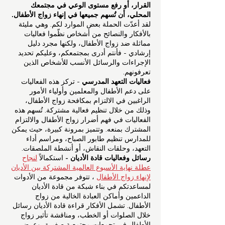
القرار، أو رفع مستوى الوعي في مجتمعك
المحلي، أن تُسهم جميعها في إنهاء زواج الأطفال.
لقد أعدّت الحملة بعض الموارد لكم. وهي مليئة
بالأفكار والنصائح من أشخاص نظّموا فعاليات
مماثلة ضد زواج الأطفال، ولكنها مجرد دليل
إرشادي - فأنتم أدرى بمجتمعكم، وعليكم تحديد
الإجراءات والرسائل الأنسب للأشخاص الذين
تعرفونهم.
فعاليات التعهد المدرسي
- تركز هذه الفعاليات
على دعم الأطفال والمعلمين وأولياء الأمور
الراغبين في الالتزام بمكافحة زواج الأطفال،
وذلك من خلال تنظيم فعالية مشتركة. تُسهم هذه
الفعاليات في فهم أضرار زواج الأطفال والالتزام
المشترك بمنعه. وتتميز بمرونة كبيرة، حيث يمكن
للمدارس تنظيم طابور الصباح، ومراسم أداء
التعهد، وحلقات النقاش، أو أنشطة الملصقات.
رسائل وفعاليات قادة الأديان -
استكمالاً
لنجاح
عطلة نهاية الأسبوع العالمية المشتركة بين الأديان
لإنهاء زواج الأطفال
، تتوفر مجموعة من الأدوات
لمساعدتكم في بناء شبكة من قادة الأديان
الداعمين وأماكن العبادة الخالية من زواج
الأطفال. تشمل الأفكار قراءة قادة الأديان رسائل
خلال الصلوات أو الخطب، ومناقشة تأثير زواج
الأطفال في تجمعات مجتمعية صغيرة، وعرض