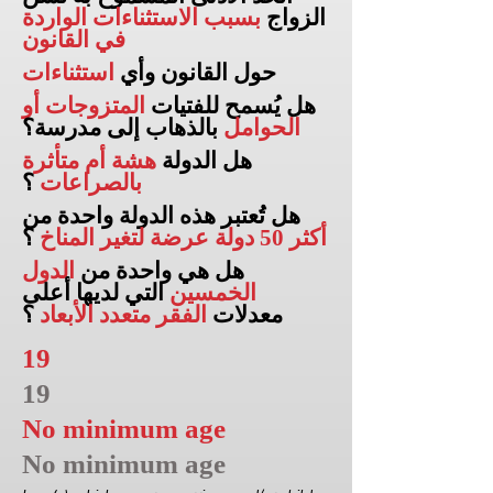
الزواج
بسبب الاستثناءات الواردة
في القانون
حول القانون وأي
استثناءات
هل يُسمح للفتيات
المتزوجات أو
الحوامل
بالذهاب إلى
مدرسة؟
هل الدولة
هشة أم متأثرة
بالصراعات
؟
هل تُعتبر هذه الدولة واحدة من
أكثر 50 دولة عرضة لتغير المناخ
؟
هل هي واحدة من
الدول
الخمسين
التي لديها أعلى
معدلات
الفقر متعدد الأبعاد
؟
19
19
No minimum age
No minimum age