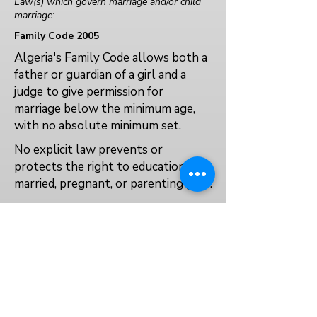
Law(s) which govern marriage and/or child
marriage:
Family Code 2005
Algeria's Family Code allows both a
father or guardian of a girl and a
judge to give permission for
marriage below the minimum age,
with no absolute minimum set.
No explicit law prevents or
protects the right to education for
married, pregnant, or parenting girls.
No
No
No
العودة إلى الفهرس