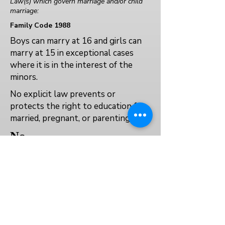
Law(s) which govern marriage and/or child
marriage:
Family Code 1988
Boys can marry at 16 and girls can
marry at 15 in exceptional cases
where it is in the interest of the
minors.
No explicit law prevents or
protects the right to education for
married, pregnant, or parenting girls.
No
Yes
Yes
العودة إلى الفهرس