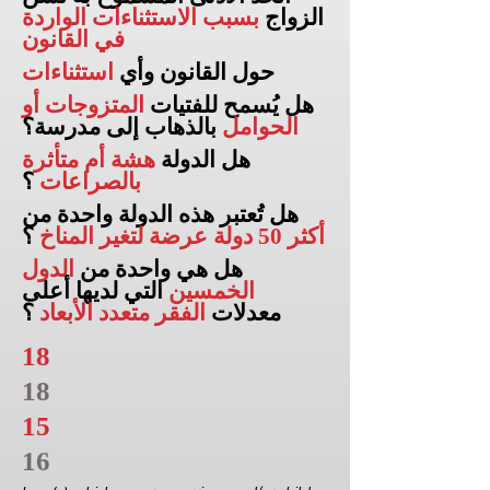
الزواج
بسبب الاستثناءات الواردة
في القانون
حول القانون وأي
استثناءات
هل يُسمح للفتيات
المتزوجات أو
الحوامل
بالذهاب إلى
مدرسة؟
هل الدولة
هشة أم متأثرة
بالصراعات
؟
هل تُعتبر هذه الدولة واحدة من
أكثر 50 دولة عرضة لتغير المناخ
؟
هل هي واحدة من
الدول
الخمسين
التي لديها أعلى
معدلات
الفقر متعدد الأبعاد
؟
18
18
15
16