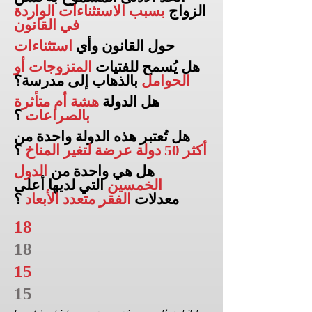
الزواج
بسبب الاستثناءات الواردة
في القانون
حول القانون وأي
استثناءات
هل يُسمح للفتيات
المتزوجات أو
الحوامل
بالذهاب إلى
مدرسة؟
هل الدولة
هشة أم متأثرة
بالصراعات
؟
هل تُعتبر هذه الدولة واحدة من
أكثر 50 دولة عرضة لتغير المناخ
؟
هل هي واحدة من
الدول
الخمسين
التي لديها أعلى
معدلات
الفقر متعدد الأبعاد
؟
18
18
15
15