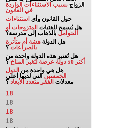
الزواج
بسبب الاستثناءات الواردة
في القانون
حول القانون وأي
استثناءات
هل يُسمح للفتيات
المتزوجات أو
الحوامل
بالذهاب إلى
مدرسة؟
هل الدولة
هشة أم متأثرة
بالصراعات
؟
هل تُعتبر هذه الدولة واحدة من
أكثر 50 دولة عرضة لتغير المناخ
؟
هل هي واحدة من
الدول
الخمسين
التي لديها أعلى
معدلات
الفقر متعدد الأبعاد
؟
18
18
18
18