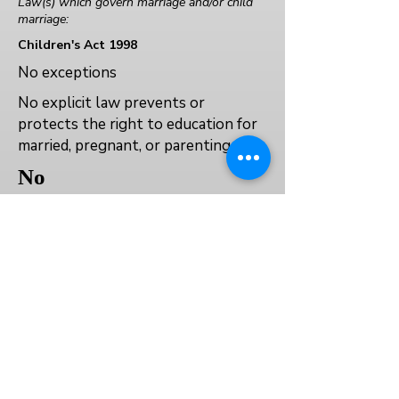
Law(s) which govern marriage and/or child
marriage:
Children's Act 1998
No exceptions
No explicit law prevents or
protects the right to education for
married, pregnant, or parenting girls.
No
No
Yes
العودة إلى الفهرس