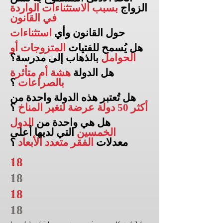
الزواج
بسبب الاستثناءات الواردة
في القانون
حول القانون وأي
استثناءات
هل يُسمح للفتيات
المتزوجات أو
الحوامل
بالذهاب إلى
مدرسة؟
هل الدولة
هشة أم متأثرة
بالصراعات
؟
هل تُعتبر هذه الدولة واحدة من
أكثر 50 دولة عرضة لتغير المناخ
؟
هل هي واحدة من
الدول
الخمسين
التي لديها أعلى
معدلات
الفقر متعدد الأبعاد
؟
18
18
18
18