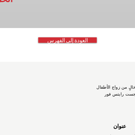
العودة إلى الفهرس
خالٍ من زواج الأطفال
جست رايتس فور
عنوان