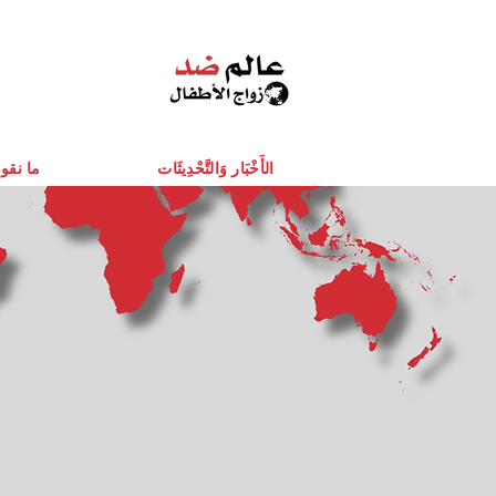
الأَخْبَار وَالتَّحْدِيثَات
ما نقو