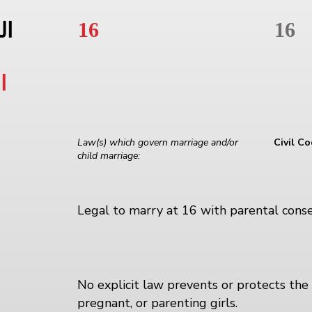
16
16
ال
ا
Law(s) which govern marriage and/or
Civil C
child marriage:
Legal to marry at 16 with parental cons
No explicit law prevents or protects the 
pregnant, or parenting girls.