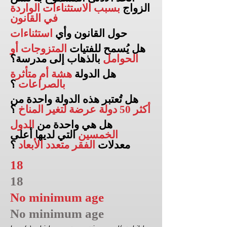
الزواج
بسبب الاستثناءات الواردة
في القانون
حول القانون وأي
استثناءات
هل يُسمح للفتيات
المتزوجات أو
الحوامل
بالذهاب إلى
مدرسة؟
هل الدولة
هشة أم متأثرة
بالصراعات
؟
هل تُعتبر هذه الدولة واحدة من
أكثر 50 دولة عرضة لتغير المناخ
؟
هل هي واحدة من
الدول
الخمسين
التي لديها أعلى
معدلات
الفقر متعدد الأبعاد
؟
18
18
No minimum age
No minimum age