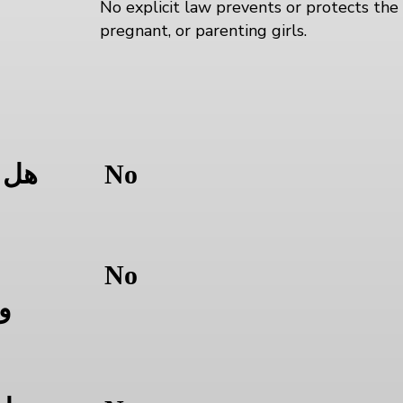
No explicit law prevents or protects the 
pregnant, or parenting girls.
ا
No
هل 
No
و