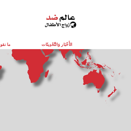
الأَخْبَار وَالتَّحْدِيثَات
ما نقو