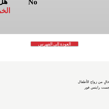
هل
No
الخ
العودة إلى الفهرس
خالٍ من زواج الأطفال
جست رايتس فور