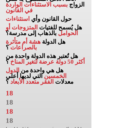
الزواج
بسبب الاستثناءات الواردة
في القانون
حول القانون وأي
استثناءات
هل يُسمح للفتيات
المتزوجات أو
الحوامل
بالذهاب إلى
مدرسة؟
هل الدولة
هشة أم متأثرة
بالصراعات
؟
هل تُعتبر هذه الدولة واحدة من
أكثر 50 دولة عرضة لتغير المناخ
؟
هل هي واحدة من
الدول
الخمسين
التي لديها أعلى
معدلات
الفقر متعدد الأبعاد
؟
18
18
18
18