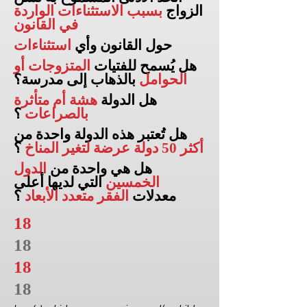
الزواج
بسبب الاستثناءات الواردة
في القانون
حول القانون وأي
استثناءات
هل يُسمح للفتيات
المتزوجات أو
الحوامل
بالذهاب إلى
مدرسة؟
هل الدولة
هشة أم متأثرة
بالصراعات
؟
هل تُعتبر هذه الدولة واحدة من
أكثر 50 دولة عرضة لتغير المناخ
؟
هل هي واحدة من
الدول
الخمسين
التي لديها أعلى
معدلات
الفقر متعدد الأبعاد
؟
18
18
18
18