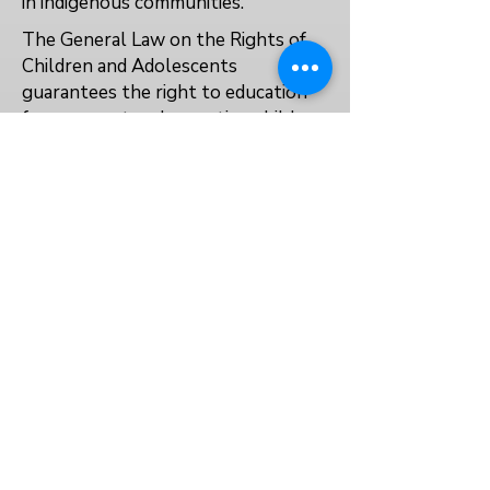
in indigenous communities.
The General Law on the Rights of
Children and Adolescents
guarantees the right to education
for pregnant and parenting children,
and efforts must be made to
facilitate re-entry into and
completion of education.
No
No
No
العودة إلى الفهرس