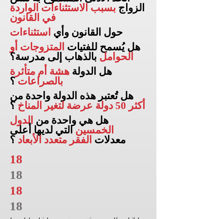
الزواج
بسبب الاستثناءات الواردة
في القانون
حول القانون وأي
استثناءات
هل يُسمح للفتيات
المتزوجات أو
الحوامل
بالذهاب إلى
مدرسة؟
هل الدولة
هشة أم متأثرة
بالصراعات
؟
هل تُعتبر هذه الدولة واحدة من
أكثر 50 دولة عرضة لتغير المناخ
؟
هل هي واحدة من
الدول
الخمسين
التي لديها أعلى
معدلات
الفقر متعدد الأبعاد
؟
18
18
18
18