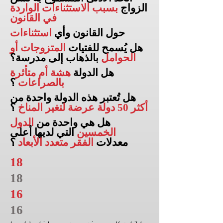
الزواج
بسبب الاستثناءات الواردة
في القانون
حول القانون وأي
استثناءات
هل يُسمح للفتيات
المتزوجات أو
الحوامل
بالذهاب إلى
مدرسة؟
هل الدولة
هشة أم متأثرة
بالصراعات
؟
هل تُعتبر هذه الدولة واحدة من
أكثر 50 دولة عرضة لتغير المناخ
؟
هل هي واحدة من
الدول
الخمسين
التي لديها أعلى
معدلات
الفقر متعدد الأبعاد
؟
18
18
16
16