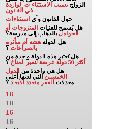
الزواج
بسبب الاستثناءات الواردة
في القانون
حول القانون وأي
استثناءات
هل يُسمح للفتيات
المتزوجات أو
الحوامل
بالذهاب إلى
مدرسة؟
هل الدولة
هشة أم متأثرة
بالصراعات
؟
هل تُعتبر هذه الدولة واحدة من
أكثر 50 دولة عرضة لتغير المناخ
؟
هل هي واحدة من
الدول
الخمسين
التي لديها أعلى
معدلات
الفقر متعدد الأبعاد
؟
18
18
16
16