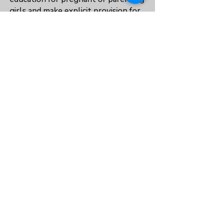
girls and make explicit provision for
supporting them, including teacher
training and social protection.
No
No
No
العودة إلى الفهرس
معلومات عنا
سياسة الخصوصية
الشروط والأحكام