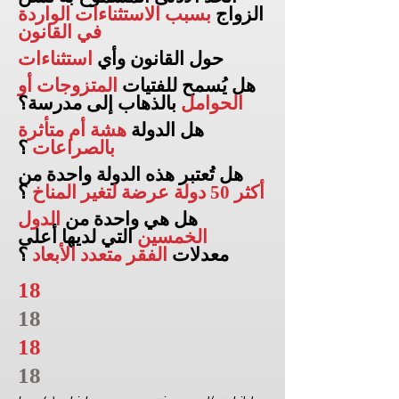
الزواج
بسبب الاستثناءات الواردة
في القانون
حول القانون وأي
استثناءات
هل يُسمح للفتيات
المتزوجات أو
الحوامل
بالذهاب إلى
مدرسة؟
هل الدولة
هشة أم متأثرة
بالصراعات
؟
هل تُعتبر هذه الدولة واحدة من
أكثر 50 دولة عرضة لتغير المناخ
؟
هل هي واحدة من
الدول
الخمسين
التي لديها أعلى
معدلات
الفقر متعدد الأبعاد
؟
18
18
18
18