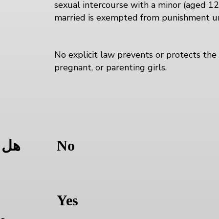
sexual intercourse with a minor (aged 1
married is exempted from punishment u
No explicit law prevents or protects the 
pregnant, or parenting girls.
ا
No
هل 
Yes
و