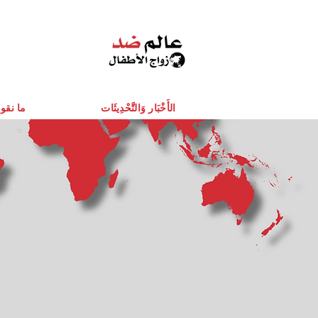
الأَخْبَار وَالتَّحْدِيثَات
ما نقو