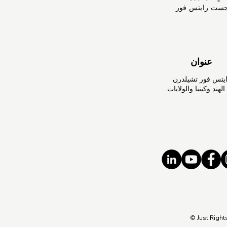
جست رايتس فور
عنوان
تس فور تشيلدرن
هند وكينيا والولايات
© Just Right