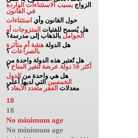
الزواج
بسبب الاستثناءات الواردة
في القانون
حول القانون وأي
استثناءات
هل يُسمح للفتيات
المتزوجات أو
الحوامل
بالذهاب إلى
مدرسة؟
هل الدولة
هشة أم متأثرة
بالصراعات
؟
هل تُعتبر هذه الدولة واحدة من
أكثر 50 دولة عرضة لتغير المناخ
؟
هل هي واحدة من
الدول
الخمسين
التي لديها أعلى
معدلات
الفقر متعدد الأبعاد
؟
18
18
No minimum age
No minimum age