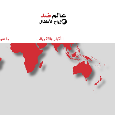
الأَخْبَار وَالتَّحْدِيثَات
ما نقو