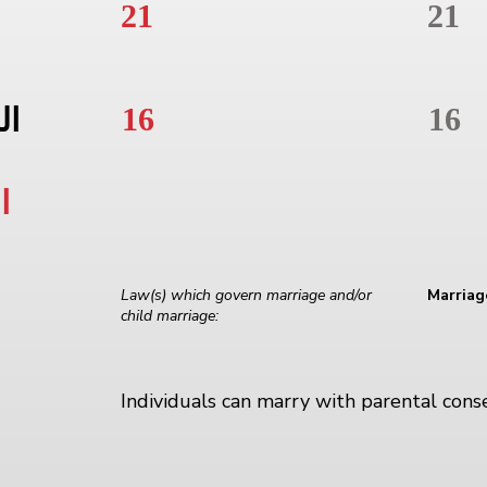
21
21
16
16
ال
ا
Law(s) which govern marriage and/or
Marriag
child marriage:
Individuals can marry with parental cons