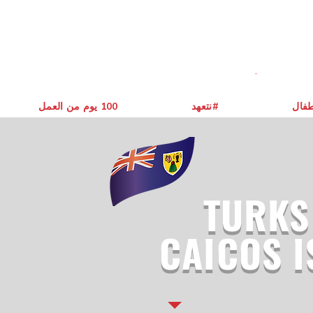
طفال
نتعهد#
يوم من العمل ‎100
TURKS
CAICOS 