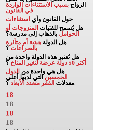
الزواج
بسبب الاستثناءات الواردة
في القانون
حول القانون وأي
استثناءات
هل يُسمح للفتيات
المتزوجات أو
الحوامل
بالذهاب إلى
مدرسة؟
هل الدولة
هشة أم متأثرة
بالصراعات
؟
هل تُعتبر هذه الدولة واحدة من
أكثر 50 دولة عرضة لتغير المناخ
؟
هل هي واحدة من
الدول
الخمسين
التي لديها أعلى
معدلات
الفقر متعدد الأبعاد
؟
18
18
18
18