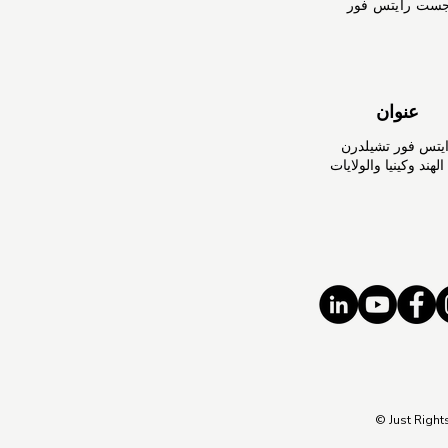
جست رايتس فور
عنوان
تس فور تشيلدرن
هند وكينيا والولايات
© Just Right