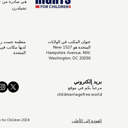
هي مبادرة من 
تشيلدرن
عنوان المكتب في الولايات
منظمة جست راي
المتحدة هو 1527 New
لديها مكاتب في ال
Hampshire Avenue, NW,
المتحدة.
Washington, DC 20036
بريد إلكتروني
مرحباً بكم في موقع
childmarriagefree.world
s for Children 2024
العودة إلى الأعلى