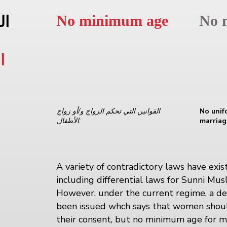
No minimum age
No 
ال
ا
No unif
القوانين التي تحكم الزواج و/أو زواج
marriag
الأطفال:
A variety of contradictory laws have exis
including differential laws for Sunni Mus
However, under the current regime, a de
been issued whch says that women shou
their consent, but no minimum age for mar