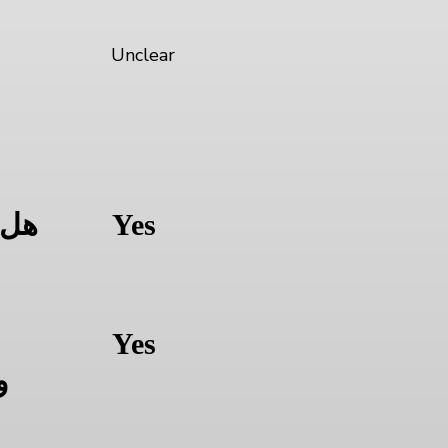
Unclear
ا
Yes
هل 
Yes
و