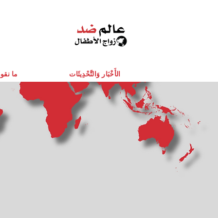
الأَخْبَار وَالتَّحْدِيثَات
ما نقو