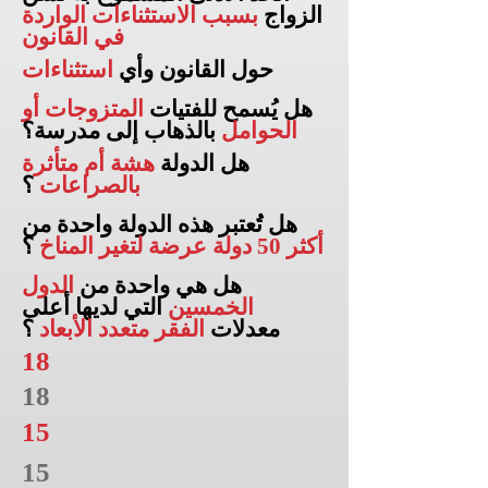
الزواج
بسبب الاستثناءات الواردة
في القانون
حول القانون وأي
استثناءات
هل يُسمح للفتيات
المتزوجات أو
الحوامل
بالذهاب إلى
مدرسة؟
هل الدولة
هشة أم متأثرة
بالصراعات
؟
هل تُعتبر هذه الدولة واحدة من
أكثر 50 دولة عرضة لتغير المناخ
؟
هل هي واحدة من
الدول
الخمسين
التي لديها أعلى
معدلات
الفقر متعدد الأبعاد
؟
18
18
15
15