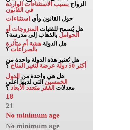
الزواج
بسبب الاستثناءات الواردة
في القانون
حول القانون وأي
استثناءات
هل يُسمح للفتيات
المتزوجات أو
الحوامل
بالذهاب إلى
مدرسة؟
هل الدولة
هشة أم متأثرة
بالصراعات
؟
هل تُعتبر هذه الدولة واحدة من
أكثر 50 دولة عرضة لتغير المناخ
؟
هل هي واحدة من
الدول
الخمسين
التي لديها أعلى
معدلات
الفقر متعدد الأبعاد
؟
18
21
No minimum age
No minimum age