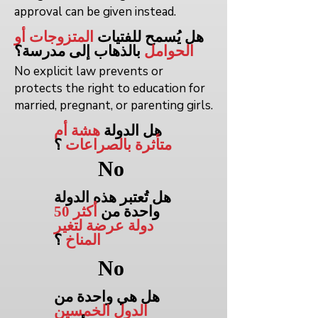
approval can be given instead.
هل يُسمح للفتيات
المتزوجات أو
الحوامل
بالذهاب إلى
مدرسة؟
No explicit law prevents or
protects the right to education for
married, pregnant, or parenting girls.
هل الدولة
هشة أم
متأثرة بالصراعات
؟
No
هل تُعتبر هذه الدولة
واحدة من
أكثر 50
دولة عرضة لتغير
المناخ
؟
No
هل هي واحدة من
الدول الخمسين