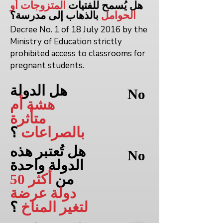
هل يُسمح للفتيات
المتزوجات أو
الحوامل
بالذهاب إلى
مدرسة؟
Decree No. 1 of 18 July 2016 by the
Ministry of Education strictly
prohibited access to classrooms for
pregnant students.
هل الدولة
No
هشة أم
متأثرة
بالصراعات
؟
هل تُعتبر هذه
No
الدولة واحدة
من
أكثر 50
دولة عرضة
لتغير المناخ
؟