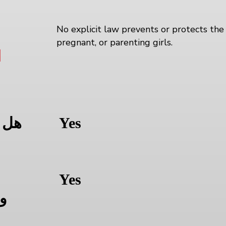
No explicit law prevents or protects the 
pregnant, or parenting girls.
ا
Yes
هل ا
Yes
و