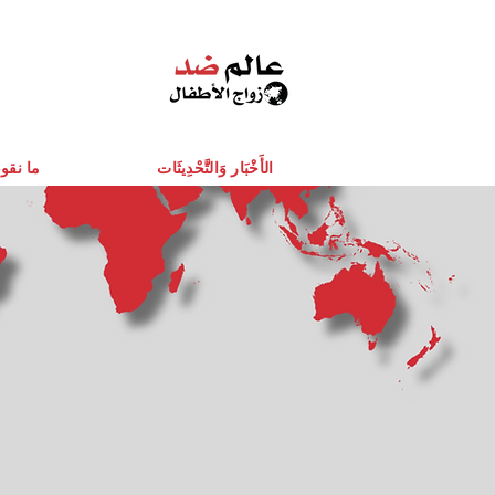
الأَخْبَار وَالتَّحْدِيثَات
ما نقو