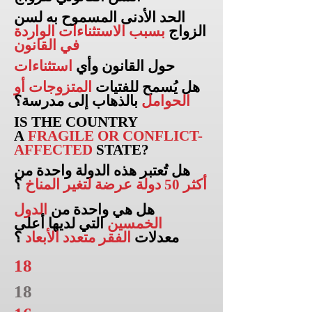
الحد الأدنى المسموح به لسن
الزواج
بسبب الاستثناءات الواردة
في القانون
حول القانون وأي
استثناءات
هل يُسمح للفتيات
المتزوجات أو
الحوامل
بالذهاب إلى
مدرسة؟
IS THE COUNTRY
A
FRAGILE OR CONFLICT-
AFFECTED
STATE?
هل تُعتبر هذه الدولة واحدة من
أكثر 50 دولة عرضة لتغير المناخ
؟
هل هي واحدة من
الدول
الخمسين
التي لديها أعلى
معدلات
الفقر متعدد الأبعاد
؟
18
18