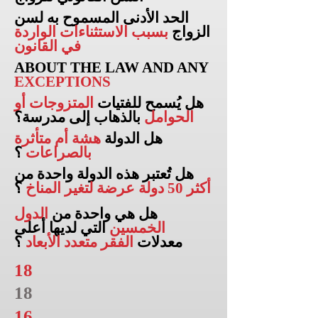
الحد الأدنى المسموح به لسن
الزواج
بسبب الاستثناءات الواردة
في القانون
ABOUT THE LAW AND ANY
EXCEPTIONS
هل يُسمح للفتيات
المتزوجات أو
الحوامل
بالذهاب إلى
مدرسة؟
هل الدولة
هشة أم متأثرة
بالصراعات
؟
هل تُعتبر هذه الدولة واحدة من
أكثر 50 دولة عرضة لتغير المناخ
؟
هل هي واحدة من
الدول
الخمسين
التي لديها أعلى
معدلات
الفقر متعدد الأبعاد
؟
18
18
16