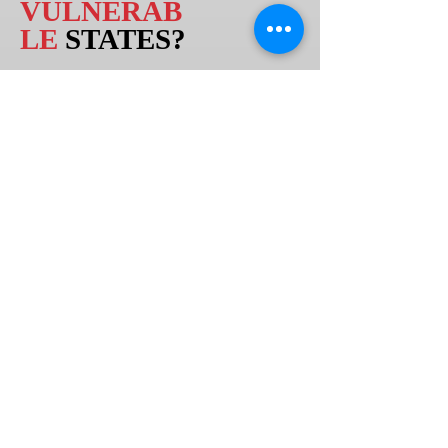
VULNERAB
LE
STATES?
هل هي واحدة
Yes
من
الدول
الخمسين
التي
لديها أعلى
معدلات
الفقر
متعدد الأبعاد
؟
العودة إلى الفهرس
معلومات عنا