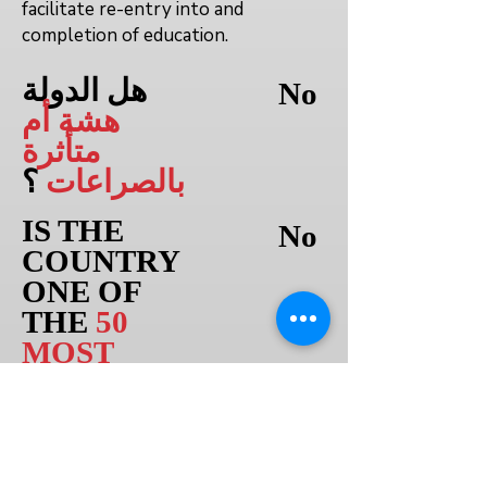
facilitate re-entry into and
completion of education.
هل الدولة
No
هشة أم
متأثرة
بالصراعات
؟
IS THE
No
COUNTRY
ONE OF
THE
50
MOST
CLIMATE-
VULNERAB
LE
STATES?