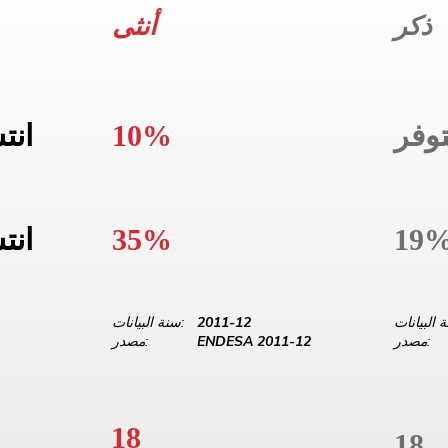
ذكر
أنثى
وفر
10%
انت
19
35%
انت
2011-12
سنة البيانات:
مصدر:
ENDESA 2011-12
مصدر:
18
18