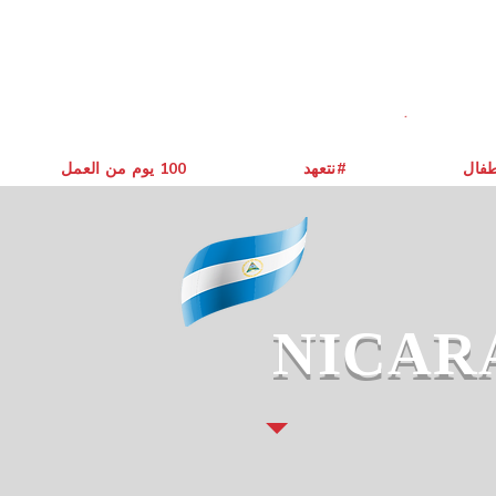
طفال
نتعهد#
يوم من العمل ‎100
NICAR