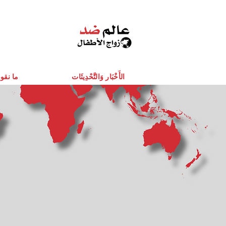
الأَخْبَار وَالتَّحْدِيثَات
ما نقو