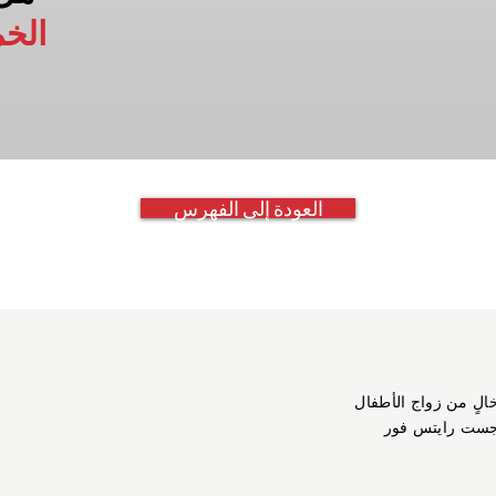
الخ
العودة إلى الفهرس
خالٍ من زواج الأطفال
جست رايتس فور