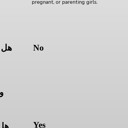
pregnant, or parenting girls.
ا
No
هل 
و
Yes
هل