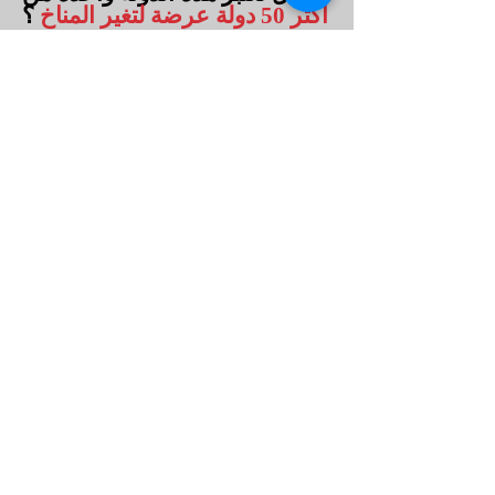
أكثر 50 دولة عرضة لتغير المناخ
؟
Yes
هل هي واحدة من
الدول
الخمسين
التي لديها أعلى
معدلات
الفقر متعدد الأبعاد
؟
Yes
العودة إلى الفهرس
معلومات عنا
سياسة الخصوصية
الشروط والأحكام