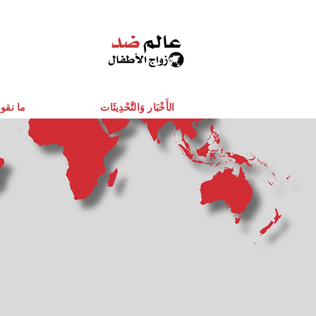
الأَخْبَار وَالتَّحْدِيثَات
ما نقو