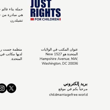
حملة بناء عالم 
هي مبادرة من 
تشيلدرن
عنوان المكتب في الولايات
منظمة جست راي
المتحدة هو 1527 New
لديها مكاتب في ال
Hampshire Avenue, NW,
المتحدة.
Washington, DC 20036
بريد إلكتروني
مرحباً بكم في موقع
childmarriagefree.world