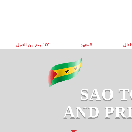
طفال
نتعهد#
يوم من العمل ‎100
SAO 
AND PR