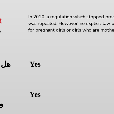
In 2020, a regulation which stopped preg
R
was repealed. However, no explicit law p
S
for pregnant girls or girls who are mothe
Yes
هل 
Yes
و