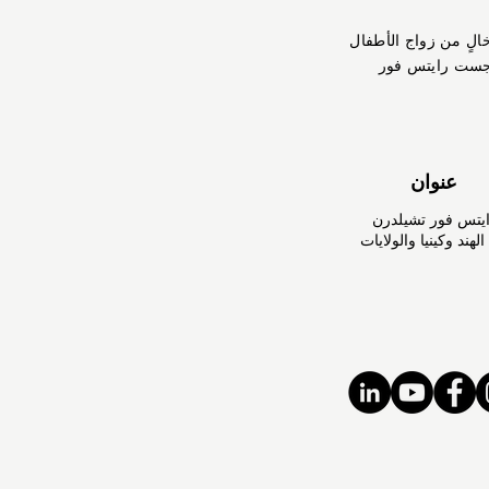
خالٍ من زواج الأطفال
جست رايتس فور
عنوان
تس فور تشيلدرن
هند وكينيا والولايات