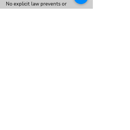
No explicit law prevents or
protects the right to education for
married, pregnant, or parenting girls.
Yes
No
No
العودة إلى الفهرس
معلومات عنا
سياسة الخصوصية
الشروط والأحكام