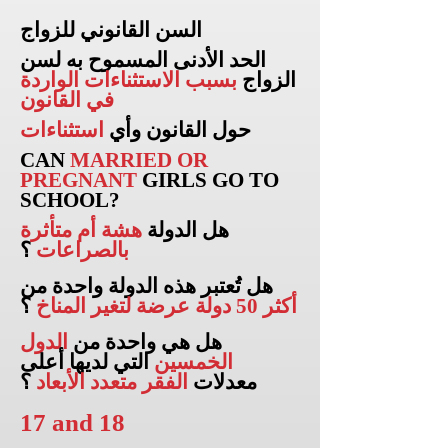
السن القانوني للزواج
الحد الأدنى المسموح به لسن
الزواج
بسبب الاستثناءات الواردة
في القانون
حول القانون وأي
استثناءات
CAN
MARRIED OR
PREGNANT
GIRLS
GO TO
SCHOOL?
هل الدولة
هشة أم متأثرة
بالصراعات
؟
هل تُعتبر هذه الدولة واحدة من
أكثر 50 دولة عرضة لتغير المناخ
؟
هل هي واحدة من
الدول
الخمسين
التي لديها أعلى
معدلات
الفقر متعدد الأبعاد
؟
17 and 18