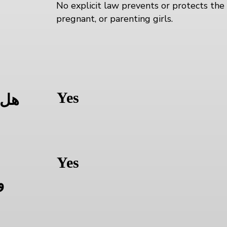
No explicit law prevents or protects the 
pregnant, or parenting girls.
ا
Yes
هل 
Yes
و