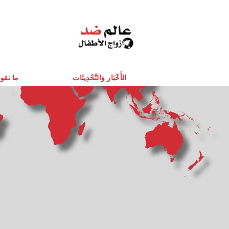
الأَخْبَار وَالتَّحْدِيثَات
ما نقو