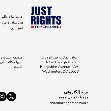
حملة بناء عالم 
هي مبادرة من 
تشيلدرن
عنوان المكتب في الولايات
منظمة جست راي
المتحدة هو 1527 New
لديها مكاتب في ال
Hampshire Avenue, NW,
المتحدة.
Washington, DC 20036
بريد إلكتروني
مرحباً بكم في موقع
childmarriagefree.world