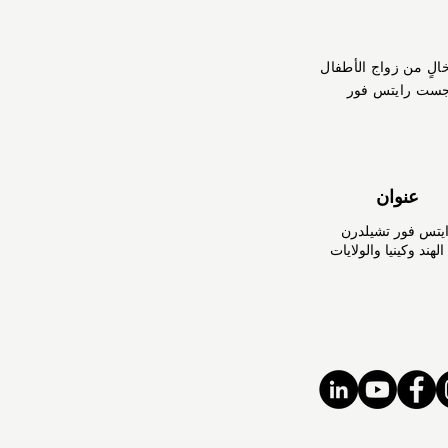
خالٍ من زواج الأطفال
جست رايتس فور
عنوان
تس فور تشيلدرن
هند وكينيا والولايات