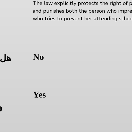
The law explicitly protects the right of p
and punishes both the person who impre
ا
who tries to prevent her attending schoo
No
هل 
Yes
و