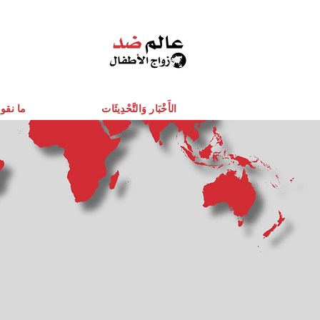
الأَخْبَار وَالتَّحْدِيثَات
ما نقو