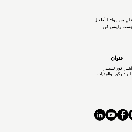
خالٍ من زواج الأطفال
جست رايتس فور
عنوان
تس فور تشيلدرن
هند وكينيا والولايات