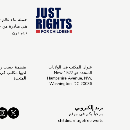
حملة بناء عالم 
هي مبادرة من 
تشيلدرن
عنوان المكتب في الولايات
منظمة جست راي
المتحدة هو 1527 New
لديها مكاتب في ال
Hampshire Avenue, NW,
المتحدة.
Washington, DC 20036
بريد إلكتروني
مرحباً بكم في موقع
childmarriagefree.world