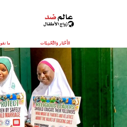
الأَخْبَار وَالتَّحْدِيثَات
ما نقو