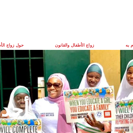
م به
زواج الأطفال والقانون
حول زواج الأ
أحدث