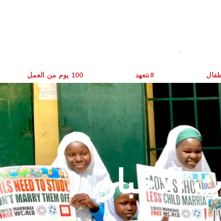
طفال
نتعهد#
يوم من العمل ‎100
 الأخبار.