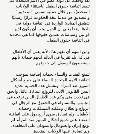
لقد وافقت كل دولة عضو في الأمم المتحدة على
تنفيذ اتفاقية حقوق الطفل (باستثناء الولايات
المتحدة)، من خلال عملية تسمى "التصديق".
والتصديق هو عندما تتخذ الحكومة قرارًا رسميًا
بتطبيق المبادئ الواردة في اتفاقية دولية في
بلدها. وهذا يعني أن الدول يجب أن يكون لديها
قوانين وسياسات تضمن حقوقها كما هي محددة
في اتفاقية حقوق الطفل.
ومن المهم أن نفهم هذا، لأنه يعني أن الأطفال
في كل بلد تقريبا في العالم لديهم ضمانة بأنهم
يستطيعون الوصول إلى حقوقهم.
تتمتع الفتيات والنساء بحماية إضافية بموجب
اتفاقية الأمم المتحدة للقضاء على جميع أشكال
التمييز ضد المرأة. وتشمل هذه الحماية تحديد
السن القانوني الأدنى للزواج عند 18 عامًا، والحق
في تحديد متى وكم عدد الأطفال الذين ترغب في
إنجابهم، والمساواة في الحقوق مع الرجال في
الزواج والطلاق وملكية الممتلكات وحضانة
الأطفال. ولم تصادق سوى أربع دول على اتفاقية
القضاء على جميع أشكال التمييز ضد المرأة: لم
توقع إيران والصومال والسودان على المعاهدة،
ولم تصادق عليها الولايات المتحدة.