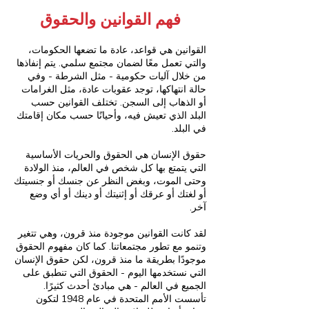
فهم القوانين والحقوق
القوانين هي قواعد، عادة ما تضعها الحكومات،
والتي تعمل معًا لضمان مجتمع سلمي. يتم إنفاذها
من خلال آليات حكومية - مثل الشرطة - وفي
حالة انتهاكها، توجد عقوبات عادة، مثل الغرامات
أو الذهاب إلى السجن. تختلف القوانين حسب
البلد الذي تعيش فيه، وأحيانًا حسب مكان إقامتك
في البلد.
حقوق الإنسان هي الحقوق والحريات الأساسية
التي يتمتع بها كل شخص في العالم، منذ الولادة
وحتى الموت، وبغض النظر عن جنسك أو جنسيتك
أو لغتك أو عرقك أو إثنيتك أو دينك أو أي وضع
آخر.
لقد كانت القوانين موجودة منذ قرون، وهي تتغير
وتنمو مع تطور مجتمعاتنا. كما كان مفهوم الحقوق
موجودًا بطريقة ما منذ قرون، لكن حقوق الإنسان
التي نستخدمها اليوم - الحقوق التي تنطبق على
الجميع في العالم - هي مبادئ أحدث كثيرًا.
تأسست الأمم المتحدة في عام 1948 لتكون