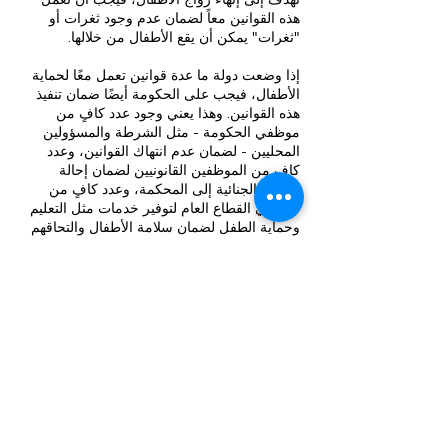
هذه القوانين معاً لضمان عدم وجود ثغرات أو
"ثغرات" يمكن أن يقع الأطفال من خلالها.
إذا وضعت دولة ما عدة قوانين تعمل معًا لحماية
الأطفال، فيجب على الحكومة أيضًا ضمان تنفيذ
هذه القوانين. وهذا يعني وجود عدد كافٍ من
موظفي الحكومة - مثل الشرطة والمسؤولين
المحليين - لضمان عدم انتهاك القوانين، وعدد
كافٍ من الموظفين القانونيين لضمان إحالة
القضايا الجنائية إلى المحكمة، وعدد كافٍ من
موظفي القطاع العام لتوفير خدمات مثل التعليم
وحماية الطفل لضمان سلامة الأطفال والتحاقهم
بالمدارس.
وفي الوقت نفسه، لا يمكن للعديد من القوانين
أن تنجح إذا لم يكن هناك دعم للمجتمعات المحلية
للالتزام بالقانون. على سبيل المثال، إذا أصدرت
الحكومة قانونًا ينص على ضرورة إكمال الأطفال
لتعليمهم، فيجب أن تتمكن الأسر من تحمل
تكاليف إرسال أطفالها إلى المدرسة. وبالنسبة
للأسر الأكثر فقراً، سيتطلب هذا شكلاً من أشكال
الدعم المالي من الحكومة.