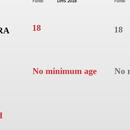
Fonte:
DHS 2018
Fonte:
18
18
RA
No minimum age
No 
I