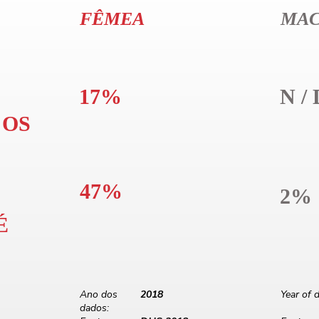
FÊMEA
MA
17%
N / 
 OS
47%
2%
É
Ano dos
2018
Year of d
dados: