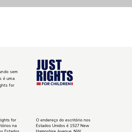
undo sem
is é uma
ights for
ights for
O endereço do escritório nos
itórios na
Estados Unidos é 1527 New
nos Estados
Hampshire Avenue, NW,