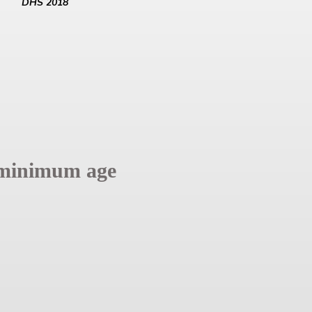
DHS 2018
minimum age