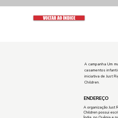
VOLTAR AO ÍNDICE
A campanha Um m
casamentos infant
iniciativa de Just R
Children.
ENDEREÇO
A organização Just R
Children possui escr
Índia, no Quênia e 