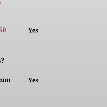
r
50
Yes
s?
com
Yes