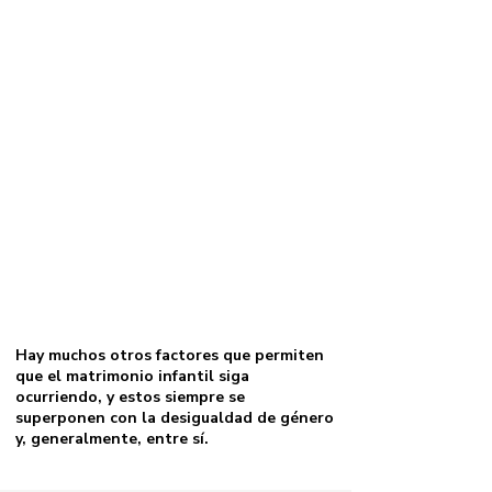
dos niños, los matrimonios culturales y
tradicionales suelen estar impulsados por
la desigualdad de género. Por ejemplo, en
los países donde los hombres se casan
con más de una esposa (matrimonio
polígamo), se busca a niñas pequeñas
para que se conviertan en segundas o
terceras esposas. En los matrimonios
culturales o tradicionales, las niñas
suelen casarse cuando llegan a la
pubertad o han comenzado a menstruar,
predominantemente con hombres
adultos.
Hay muchos otros factores que permiten
que el matrimonio infantil siga
ocurriendo, y estos siempre se
superponen con la desigualdad de género
y, generalmente, entre sí.