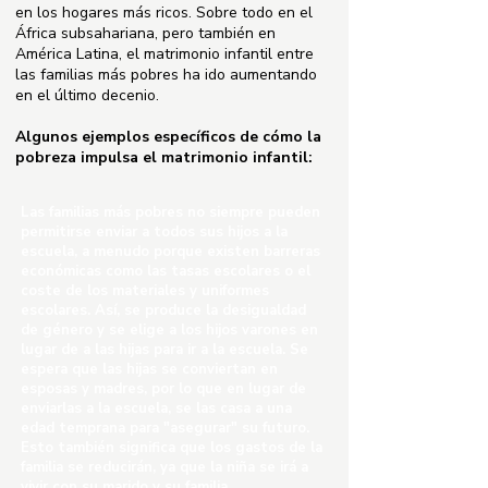
en los hogares más ricos. Sobre todo en el
África subsahariana, pero también en
América Latina, el matrimonio infantil entre
las familias más pobres ha ido aumentando
en el último decenio.
Algunos ejemplos específicos de cómo la
pobreza impulsa el matrimonio infantil:
Las familias más pobres no siempre pueden
permitirse enviar a todos sus hijos a la
escuela, a menudo porque existen barreras
económicas como las tasas escolares o el
coste de los materiales y uniformes
escolares. Así, se produce la desigualdad
de género y se elige a los hijos varones en
lugar de a las hijas para ir a la escuela. Se
espera que las hijas se conviertan en
esposas y madres, por lo que en lugar de
enviarlas a la escuela, se las casa a una
edad temprana para "asegurar" su futuro.
Esto también significa que los gastos de la
familia se reducirán, ya que la niña se irá a
vivir con su marido y su familia.