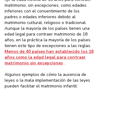
matrimonio, sin excepciones, como edades
inferiores con el consentimiento de los
padres o edades inferiores debido al
matrimonio cultural, religioso o tradicional.
Aunque la mayoría de los países tienen una
edad legal para contraer matrimonio de 18
años, en la práctica la mayoría de los países
tienen este tipo de excepciones a las reglas.
Menos de 40 países han establecido los 18
años como la edad legal para contraer
matrimonio sin excepciones
.
Algunos ejemplos de cómo la ausencia de
leyes o la mala implementación de las leyes
pueden facilitar el matrimonio infantil:
Algunos países permiten el matrimonio
de menores de 18 años si los padres del
niño o los niños han dado su
consentimiento, o si un departamento
gubernamental o una autoridad legal da
su consentimiento.