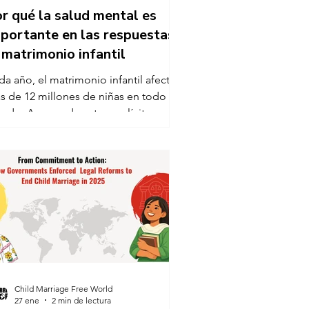
r qué la salud mental es
portante en las respuestas
 matrimonio infantil
a año, el matrimonio infantil afecta a
ones de niñas en todo el
ndo. A pesar de estar explícitamente
ntemplado en el Objetivo de
sarrollo Sostenible 5, el matrimonio
antil, precoz y forzado sigue estando
ofundamente arraigado en todas las
. Si bien gobiernos,
anizaciones de la sociedad civil y
ganizaciones sin fines de lucro están
mando medidas significativas para
evenir el matrimonio infantil mediante
formas legales e interve
Child Marriage Free World
27 ene
2 min de lectura