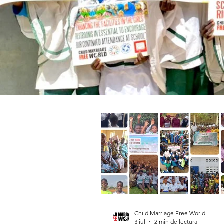
Child Marriage Free World
3 jul
2 min de lectura