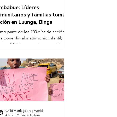
mbabue: Líderes
munitarios y familias toman
ción en Luunga, Binga
mo parte de los 100 días de acción
a poner fin al matrimonio infantil,
egas Mutale convocó una reunión de
ncientización comunitaria en la aldea
 Luunga, distrito de Binga, Zimbabue,
 24 de diciembre de 2025. El evento
nió a 77 participantes, incluidas 24
jeres y niñas y 53 hombres y niños,
ovenientes de líderes locales,
tituciones religiosas, escuelas y
milias. El programa se centró en
talecer la responsabilidad
munitaria en la prevención del mat
Child Marriage Free World
4 feb
2 min de lectura