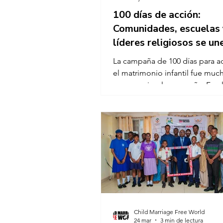
100 días de acción:
Comunidades, escuelas 
líderes religiosos se un
contra el matrimonio inf
La campaña de 100 días para a
el matrimonio infantil fue mu
que una simple campaña. Fue 
de que personas que nunca se
conocido, que viven en diferen
países, culturas y sociedades,
unirse por un objetivo urgente
mundo libre de matrimonio infa
campaña comenzó en noviemb
2025 y concluyó el 8 de marzo 
coincidiendo con el Día Intern
la Mujer. Con un millón de niño
casados cada mes, estos 100 dí
Child Marriage Free World
24 mar
3 min de lectura