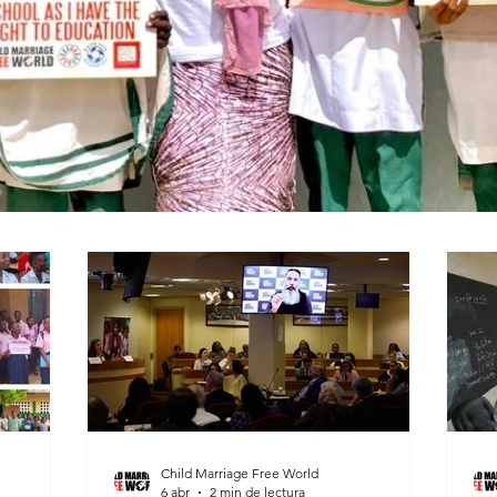
Child Marriage Free World
6 abr
2 min de lectura