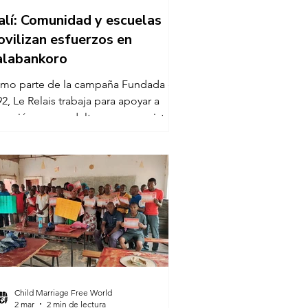
lí: Comunidad y escuelas
vilizan esfuerzos en
alabankoro
mo parte de la campaña Fundada en
2, Le Relais trabaja para apoyar a
ños, jóvenes y adultos que no asisten a
 escuela, brindándoles educación,
ogramas de alfabetización y
rmación profesional. La organización
mbién se enfoca en empoderar a
ñas y mujeres ofreciéndoles
ortunidades para generar ingresos y
omoviendo la participación
munitaria. A través de esta campaña,
Relais refuerza sus esfuerzos
ntinuos para crear conciencia sobre el
Child Marriage Free World
trimonio infan
2 mar
2 min de lectura