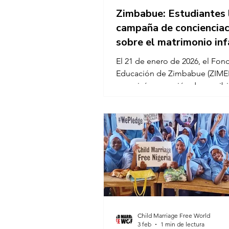
Zimbabue: Estudiantes 
campaña de concienciac
sobre el matrimonio inf
el distrito de Luban
El 21 de enero de 2026, el Fon
Educación de Zimbabue (ZIME
organizó una sesión de sensibi
en la Escuela Secundaria Phulin
el distrito de Luban, Zimbabue
sesión, dirigida por Gibson M
subdirector de programas del 
centró en ayudar a los niños a
comprender el matrimonio infan
consecuencias. El programa t
objetivo sensibilizar a los estu
sobre los derechos de la infanc
derecho a la educación y los e
Child Marriage Free World
3 feb
1 min de lectura