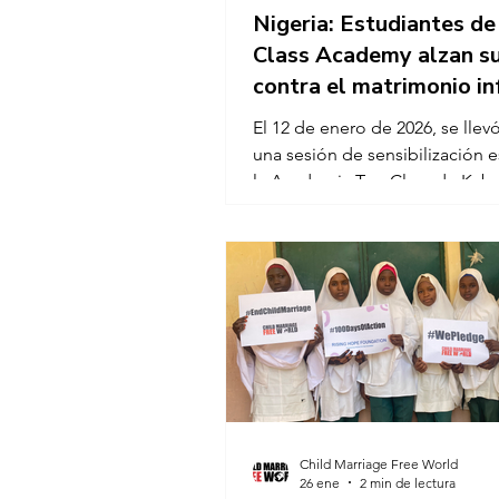
Nigeria: Estudiantes de
Class Academy alzan s
contra el matrimonio in
El 12 de enero de 2026, se llev
una sesión de sensibilización e
la Academia Top Class de Kaba
Nigeria, como parte de la cam
100 días para erradicar el matr
infantil. La actividad se centró
a los estudiantes a comprender
efectos nocivos del matrimonio 
la importancia de la acción col
para prevenirlo. La sesión de
sensibilización priorizó la difus
escuelas comunitarias locales,
reconociendo que los niños d
Child Marriage Free World
26 ene
2 min de lectura