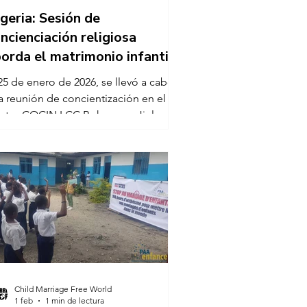
geria: Sesión de
ncienciación religiosa
orda el matrimonio infantil
 25 de enero de 2026, se llevó a cabo
a reunión de concientización en el
ntro COCIN LCC Bokoro en Jiele,
geria, dirigida por Lungi Musa Dashal,
rente de Proyecto del Centro de
fermedades Infecciosas Emergentes
 África Occidental (WAC-EID). La
unión se centró en iniciar debates
ertos e inclusivos sobre la
radicación del matrimonio infantil, con
participación de líderes religiosos.
tos desempeñan un papel
ndamental en la influencia de las
Child Marriage Free World
itudes y
1 feb
1 min de lectura