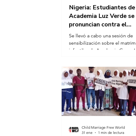
Nigeria: Estudiantes de
Academia Luz Verde se
pronuncian contra el
matrimonio infantil
Se llevó a cabo una sesión de
sensibilización sobre el matri
infantil en la Academia Green L
la zona de Felin Governor Nara
municipio local de Toro, estad
Bauchi. El evento fue impartido
director de la academia, Mu
Bukhari, quien conversó direc
con los estudiantes para habla
los perjuicios del matrimonio in
importancia de proteger sus d
través de la educación. Treinta 
estudiantes participaron en la 
Child Marriage Free World
31 ene
1 min de lectura